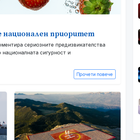
 е национален приоритет
оментира сериозните предизвикателства
о националната сигурност и
Прочети повече