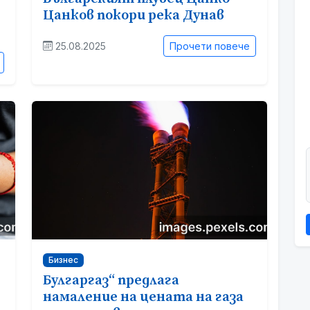
Цанков покори река Дунав
25.08.2025
Прочети повече
Бизнес
Булгаргаз“ предлага
намаление на цената на газа