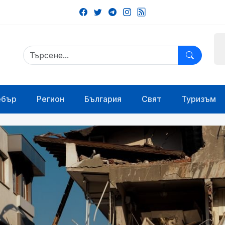
ебър
Регион
България
Свят
Туризъм