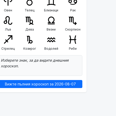
Овен
Телец
Близнаци
Рак
Лъв
Дева
Везни
Скорпион
Стрелец
Козирог
Водолей
Риби
Изберете знак, за да видите днешния
хороскоп.
Вижте пълния хороскоп за 2026-08-07