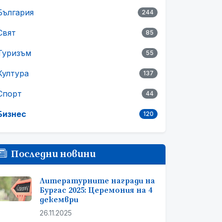
България
244
Свят
85
Туризъм
55
Култура
137
Спорт
44
Бизнес
120
Последни новини
Литературните награди на
Бургас 2025: Церемония на 4
декември
26.11.2025