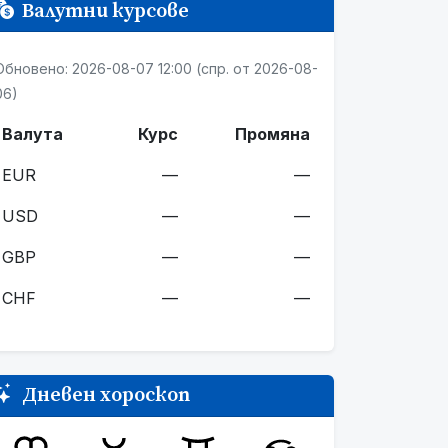
Валутни курсове
Обновено: 2026-08-07 12:00 (спр. от 2026-08-
06)
Валута
Курс
Промяна
EUR
—
—
USD
—
—
GBP
—
—
CHF
—
—
Дневен хороскоп