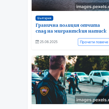
България
Гранична полиция отчита
спад на мигрантския натиск
25.08.2025
Прочети повече