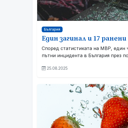
България
Един загинал и 17 ранен
Според статистиката на МВР, един чо
пътни инцидента в България през п
25.08.2025