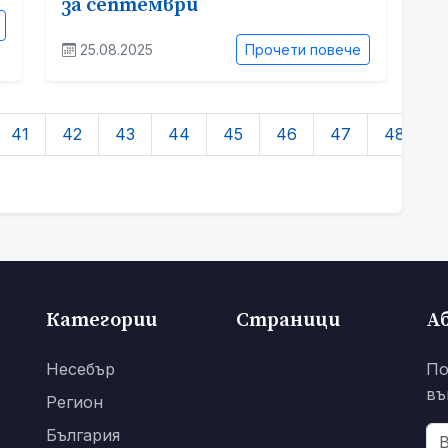
за септември
25.08.2025
Прочети повече
41
42
43
44
45
46
47
48
4
Категории
Страници
А
Несебър
По
въ
Регион
България