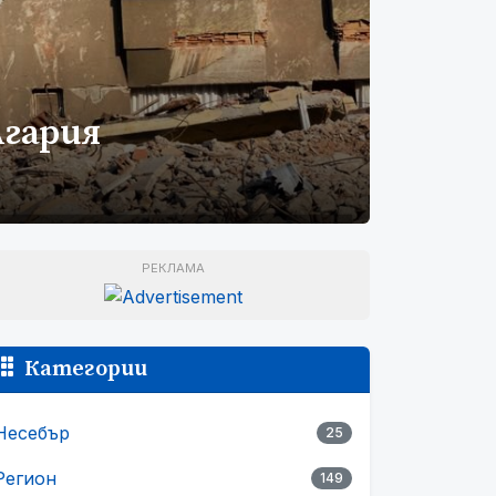
лгария
РЕКЛАМА
Категории
Несебър
25
Регион
149