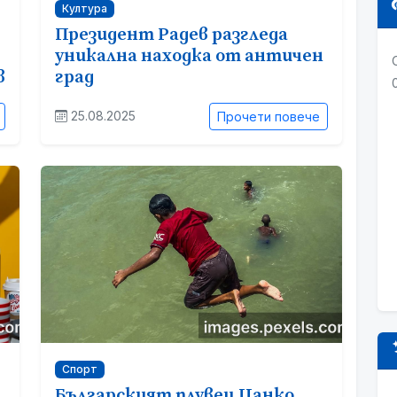
Култура
Президент Радев разгледа
уникална находка от античен
в
град
25.08.2025
Прочети повече
Спорт
Българският плувец Цанко