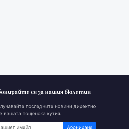
9
50
51
52
53
54
55
56
57
бонирайте се за нашия бюлетин
лучавайте последните новини директно
в вашата пощенска кутия.
Абониране