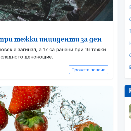
и при тежки инциденти за ден
век е загинал, а 17 са ранени при 16 тежки
оследното денонощие.
Прочети повече