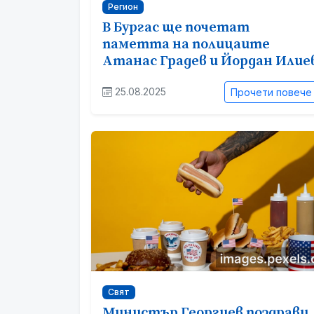
Регион
В Бургас ще почетат
паметта на полицаите
Атанас Градев и Йордан Илие
25.08.2025
Прочети повече
Свят
Министър Георгиев поздрави