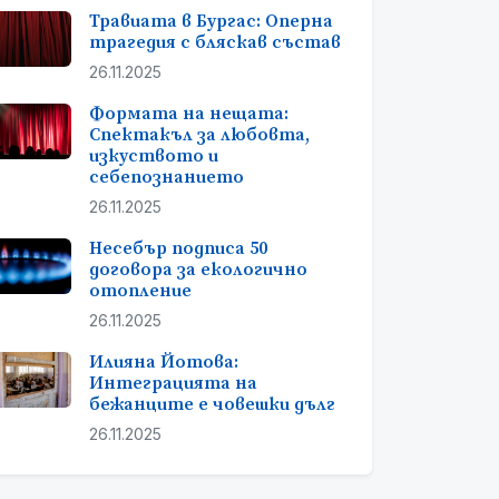
Травиата в Бургас: Оперна
трагедия с бляскав състав
26.11.2025
Формата на нещата:
Спектакъл за любовта,
изкуството и
себепознанието
26.11.2025
Несебър подписа 50
договора за екологично
отопление
26.11.2025
Илияна Йотова:
Интеграцията на
бежанците е човешки дълг
26.11.2025