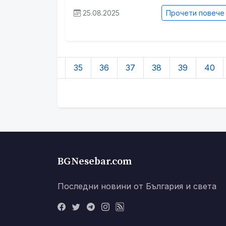
25.08.2025
Прочети повече
2
33
34
35
36
37
38
39
40
BGNesebar.com
Последни новини от България и света