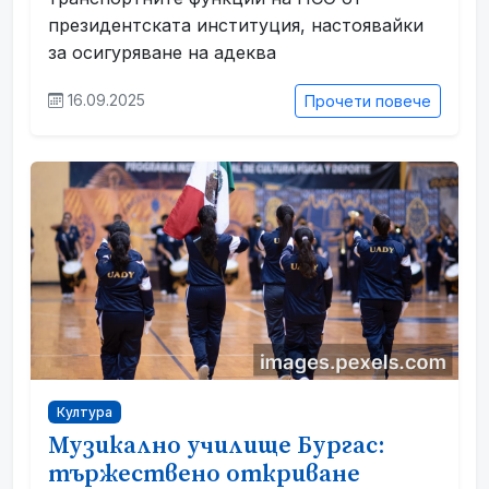
президентската институция, настоявайки
за осигуряване на адеква
16.09.2025
Прочети повече
Култура
Музикално училище Бургас:
тържествено откриване