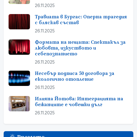
26.11.2025
Травиата в Бургас: Оперна трагедия
с бляскав състав
26.11.2025
Формата на нещата: Спектакъл за
любовта, изкуството и
себепознанието
26.11.2025
Несебър подписа 50 договора за
екологично отопление
26.11.2025
Илияна Йотова: Интеграцията на
бежанците е човешки дълг
26.11.2025