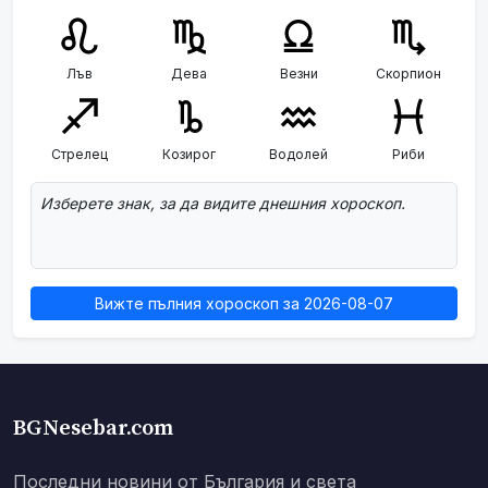
Лъв
Дева
Везни
Скорпион
Стрелец
Козирог
Водолей
Риби
Изберете знак, за да видите днешния хороскоп.
Вижте пълния хороскоп за 2026-08-07
BGNesebar.com
Последни новини от България и света