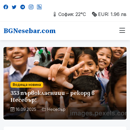
София: 22°C
EUR: 1.96 лв
BGNesebar.com
Водеща новина
353 първокласници – рекорд в
Несебър!
16.09.2025
Несебър