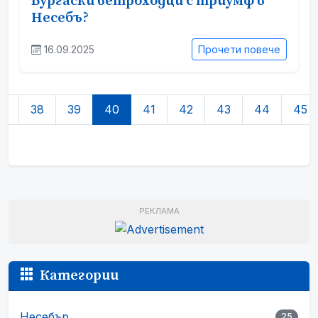
Бургаски ветроходци с триумф в
Несебъ?
16.09.2025
Прочети повече
7
38
39
40
41
42
43
44
45
РЕКЛАМА
Категории
Несебър
25