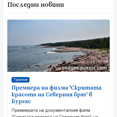
Последни новини
Туризъм
Премиера на филма 'Скритата
красота на Северния бряг' в
Бургас
Премиерата на документалния филм
"Скритата красота на Северния бряг" на