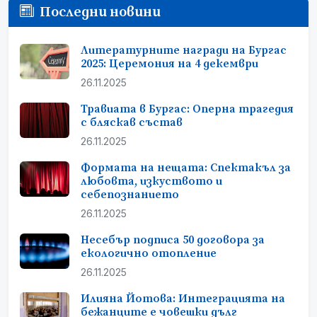
Последни новини
Литературните награди на Бургас
2025: Церемония на 4 декември
26.11.2025
Травиата в Бургас: Оперна трагедия
с бляскав състав
26.11.2025
Формата на нещата: Спектакъл за
любовта, изкуството и
себепознанието
26.11.2025
Несебър подписа 50 договора за
екологично отопление
26.11.2025
Илияна Йотова: Интеграцията на
бежанците е човешки дълг