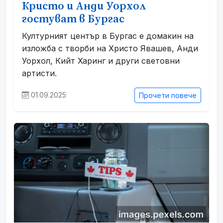
Кристо и Анди Уорхол
гостуват в Бургас
Културният център в Бургас е домакин на
изложба с творби на Христо Явашев, Анди
Уорхол, Кийт Харинг и други световни
артисти.
01.09.2025
Прочети повече