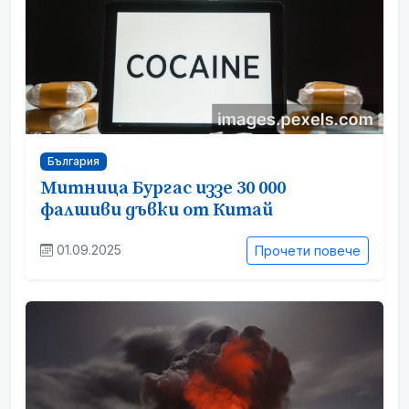
България
Митница Бургас иззе 30 000
фалшиви дъвки от Китай
01.09.2025
Прочети повече