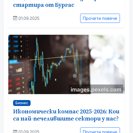
стартира от Бургас
01.09.2025
Прочети повече
Бизнес
Икономически компас 2025-2026: Кои
са най-печелившите сектори у нас?
01.09.2025
Прочети повече