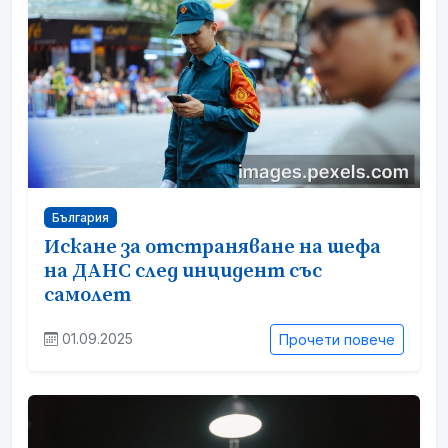
България
Искане за отстраняване на шефа
на ДАНС след инцидент със
самолет
01.09.2025
Прочети повече