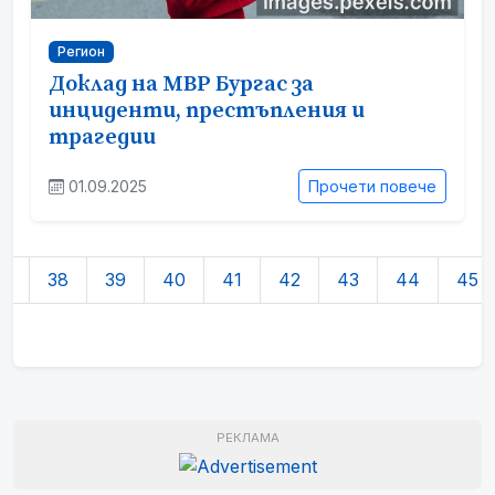
Регион
Доклад на МВР Бургас за
инциденти, престъпления и
трагедии
01.09.2025
Прочети повече
7
38
39
40
41
42
43
44
45
РЕКЛАМА