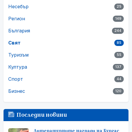
Несебър
25
Регион
149
България
244
Свят
85
Туризъм
55
Култура
137
Спорт
44
Бизнес
120
Последни новини
Литературните награди на Бургас