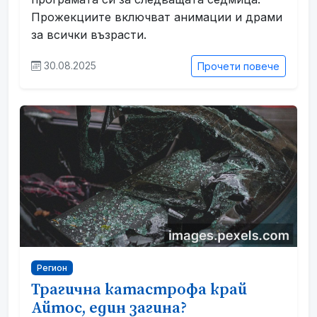
Прожекциите включват анимации и драми
за всички възрасти.
30.08.2025
Прочети повече
Регион
Трагична катастрофа край
Айтос, един загина?