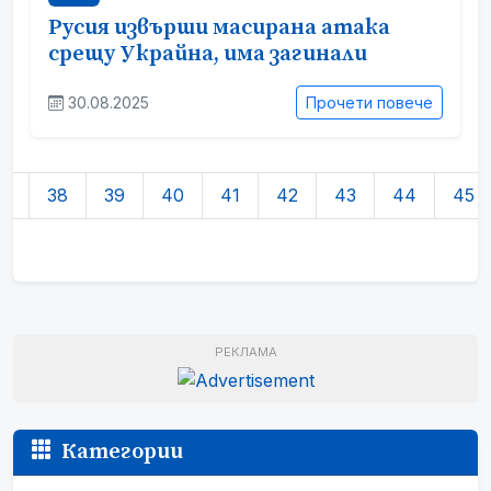
Русия извърши масирана атака
срещу Украйна, има загинали
30.08.2025
Прочети повече
7
38
39
40
41
42
43
44
45
РЕКЛАМА
Категории