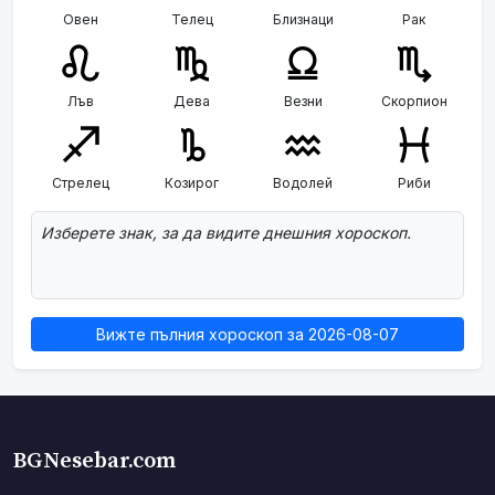
Овен
Телец
Близнаци
Рак
Лъв
Дева
Везни
Скорпион
Стрелец
Козирог
Водолей
Риби
Изберете знак, за да видите днешния хороскоп.
Вижте пълния хороскоп за 2026-08-07
BGNesebar.com