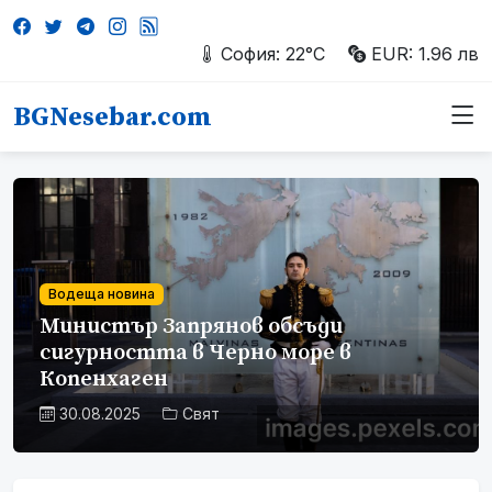
София: 22°C
EUR: 1.96 лв
BGNesebar.com
Водеща новина
Министър Запрянов обсъди
сигурността в Черно море в
Копенхаген
30.08.2025
Свят