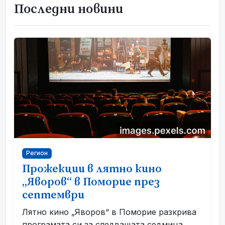
Последни новини
Регион
Прожекции в лятно кино
„Яворов“ в Поморие през
септември
Лятно кино „Яворов“ в Поморие разкрива
програмата си за следващата седмица.