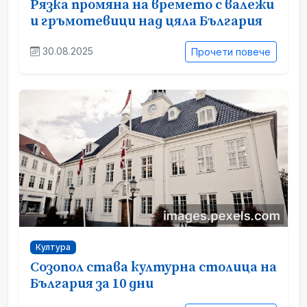
Рязка промяна на времето с валежи
и гръмотевици над цяла България
30.08.2025
Прочети повече
Култура
Созопол става културна столица на
България за 10 дни