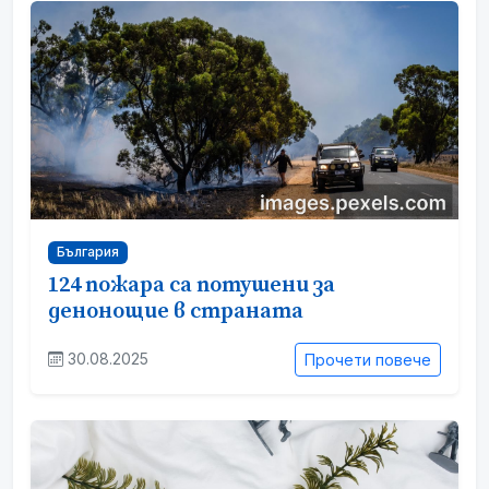
България
124 пожара са потушени за
денонощие в страната
30.08.2025
Прочети повече