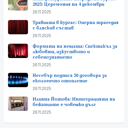
2025: Церемония на 4 декември
26.11.2025
Травиата в Бургас: Оперна трагедия
с бляскав състав
26.11.2025
Формата на нещата: Спектакъл за
любовта, изкуството и
себепознанието
26.11.2025
Несебър подписа 50 договора за
екологично отопление
26.11.2025
Илияна Йотова: Интеграцията на
бежанците е човешки дълг
26.11.2025