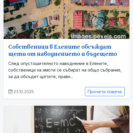
Собственици в Елените обсъждат
щети от наводнението и бъдещето
След опустошителното наводнение в Елените,
собственици на имоти се събират на общо събрание,
за да обсъдят щетите, правн...
23.10.2025
Прочети повече