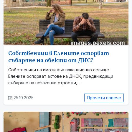
Собственици в Елените оспорват
събаряне на обекти от ДНС?
Собственици на имоти във ваканционно селище
Елените оспорват актове на ДНСК, предвиждащи
събаряне на незаконни строежи, ...
25.10.2025
Прочети повече