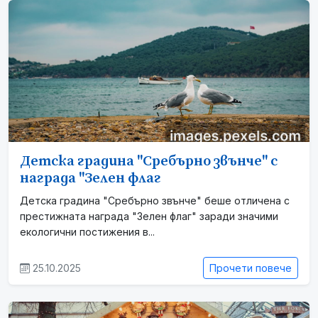
Детска градина "Сребърно звънче" с
награда "Зелен флаг
Детска градина "Сребърно звънче" беше отличена с
престижната награда "Зелен флаг" заради значими
екологични постижения в...
25.10.2025
Прочети повече