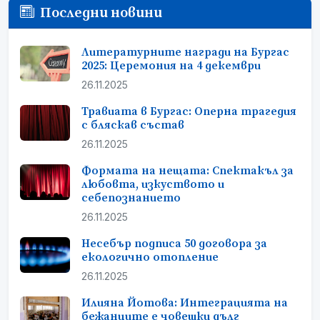
Последни новини
Литературните награди на Бургас
2025: Церемония на 4 декември
26.11.2025
Травиата в Бургас: Оперна трагедия
с бляскав състав
26.11.2025
Формата на нещата: Спектакъл за
любовта, изкуството и
себепознанието
26.11.2025
Несебър подписа 50 договора за
екологично отопление
26.11.2025
Илияна Йотова: Интеграцията на
бежанците е човешки дълг