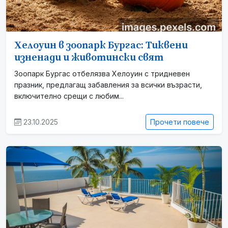
Хелоуин в зоопарк Бургас: Тиквени
изненади и животински свят
Зоопарк Бургас отбелязва Хелоуин с тридневен
празник, предлагащ забавления за всички възрасти,
включително срещи с любим...
23.10.2025
Прочети повече