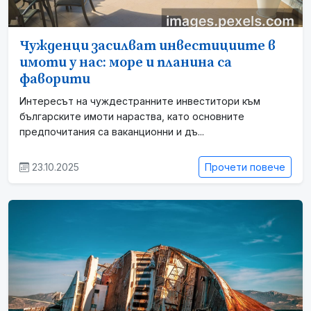
Чужденци засилват инвестициите в
имоти у нас: море и планина са
фаворити
Интересът на чуждестранните инвеститори към
българските имоти нараства, като основните
предпочитания са ваканционни и дъ...
23.10.2025
Прочети повече