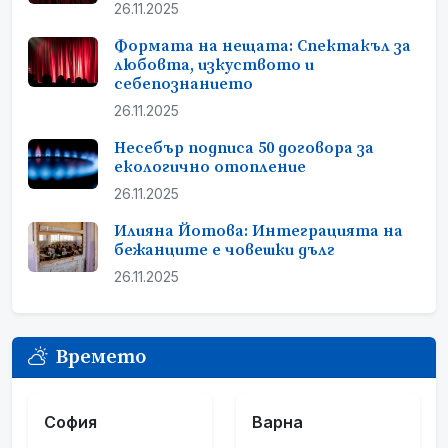
26.11.2025
Формата на нещата: Спектакъл за
любовта, изкуството и
себепознанието
26.11.2025
Несебър подписа 50 договора за
екологично отопление
26.11.2025
Илияна Йотова: Интеграцията на
бежанците е човешки дълг
26.11.2025
Времето
София
Варна