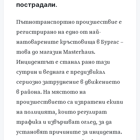
пострадали.
Пътнотранспортно произшествие е
регистрирано на едно от най-
натоварените кръстовища в Бургас –
това до магазин Masterhaus.
Инцидентът е станал рано тази
сутрин и веднага е предизвикал
сериозно затруднение в движението
в района. На мястото на
произшествието са изпратени екипи
на полицията, които регулират
трафика и извършват оглед, за да
установят причините за инцидента.