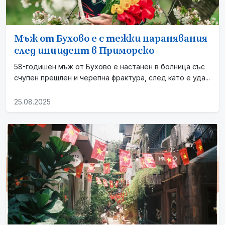
Мъж от Бухово е с тежки наранявания
след инцидент в Приморско
58-годишен мъж от Бухово е настанен в болница със
счупен прешлен и черепна фрактура, след като е уда...
25.08.2025