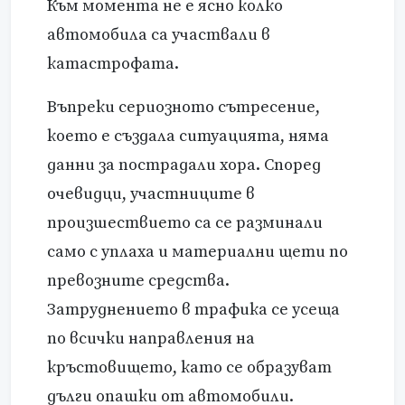
Към момента не е ясно колко
автомобила са участвали в
катастрофата.
Въпреки сериозното сътресение,
което е създала ситуацията, няма
данни за пострадали хора. Според
очевидци, участниците в
произшествието са се разминали
само с уплаха и материални щети по
превозните средства.
Затруднението в трафика се усеща
по всички направления на
кръстовището, като се образуват
дълги опашки от автомобили.