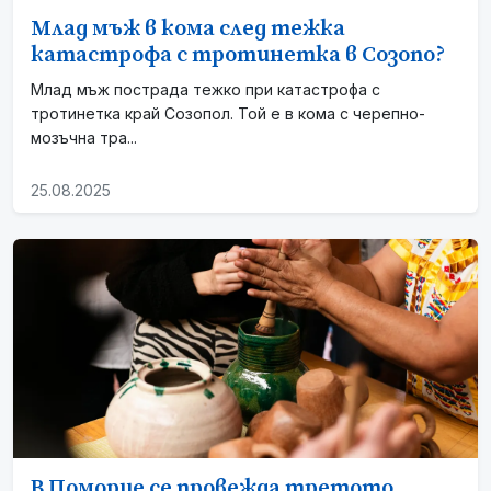
Млад мъж в кома след тежка
катастрофа с тротинетка в Созопо?
Млад мъж пострада тежко при катастрофа с
тротинетка край Созопол. Той е в кома с черепно-
мозъчна тра...
25.08.2025
В Поморие се провежда третото