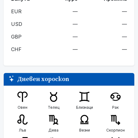
EUR
—
—
USD
—
—
GBP
—
—
CHF
—
—
Дневен хороскоп
Овен
Телец
Близнаци
Рак
Лъв
Дева
Везни
Скорпион