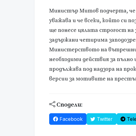
Министър Митов подчерта, че 
уважава и че всеки, който си по
ще понесе цялата строгост на з
задържани четирима заподозрен
Министерството на вътрешнит
необходими действия за пълно и
продължава под надзора на про
версии за мотивите на престъ
Сподели:
Facebook
Twitter
Tel