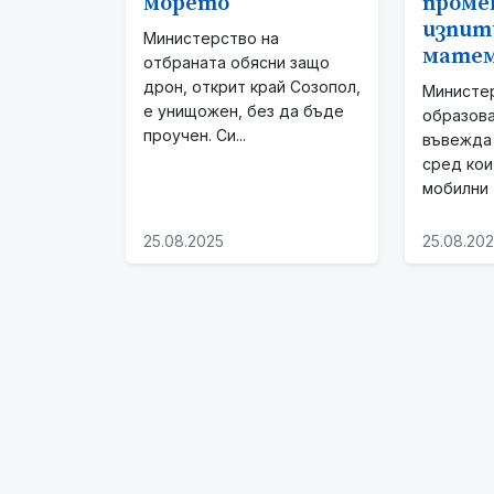
морето
проме
изпит
Министерство на
мате
отбраната обясни защо
дрон, открит край Созопол,
Министе
е унищожен, без да бъде
образова
проучен. Си...
въвежда 
сред кои
мобилни т
25.08.2025
25.08.20