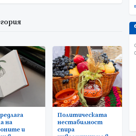
егория
редлага
Политическата
а на
нестабилност
оните и
спира