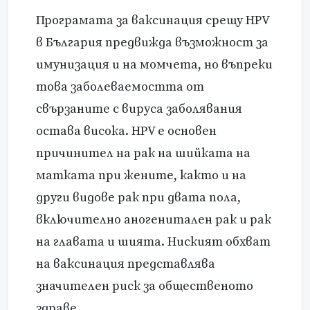
Програмата за ваксинация срещу HPV
в България предвижда възможност за
имунизация и на момчета, но въпреки
това заболеваемостта от
свързаните с вируса заболявания
остава висока. HPV е основен
причинител на рак на шийката на
матката при жените, както и на
други видове рак при двата пола,
включително аногенитален рак и рак
на главата и шията. Ниският обхват
на ваксинация представлява
значителен риск за общественото
здраве.