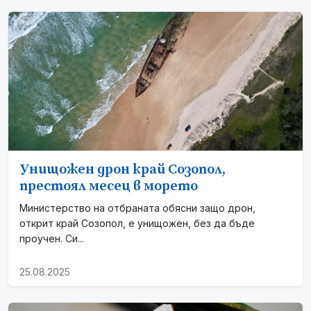
Унищожен дрон край Созопол,
престоял месец в морето
Министерство на отбраната обясни защо дрон,
открит край Созопол, е унищожен, без да бъде
проучен. Си...
25.08.2025