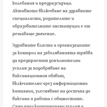
колебания и предразсъдъци.
Активното включване на здравните
специалисти, родителите и
образователните институции е от
решаващо значение.
Здравните власти и организациите
за контрол на заболяванията трябва
да предприемат допълнителни
усилия за подобряване на
ваксинационния обхват,
включително чрез информационни
кампании, улесняване на достъпа до
ваксини и работа с общностите.
Само чрез координирани усилия и