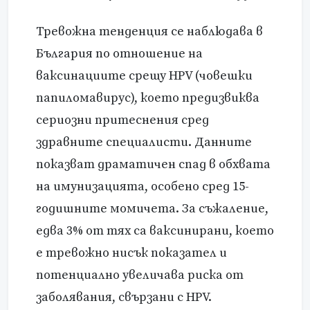
Тревожна тенденция се наблюдава в
България по отношение на
ваксинациите срещу HPV (човешки
папиломавирус), което предизвиква
сериозни притеснения сред
здравните специалисти. Данните
показват драматичен спад в обхвата
на имунизацията, особено сред 15-
годишните момичета. За съжаление,
едва 3% от тях са ваксинирани, което
е тревожно нисък показател и
потенциално увеличава риска от
заболявания, свързани с HPV.