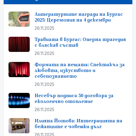
Литературните награди на Бургас
2025: Церемония на 4 декември
26.11.2025
Травиата в Бургас: Оперна трагедия
с бляскав състав
26.11.2025
Формата на нещата: Спектакъл за
любовта, изкуството и
себепознанието
26.11.2025
Несебър подписа 50 договора за
екологично отопление
26.11.2025
Илияна Йотова: Интеграцията на
бежанците е човешки дълг
26.11.2025