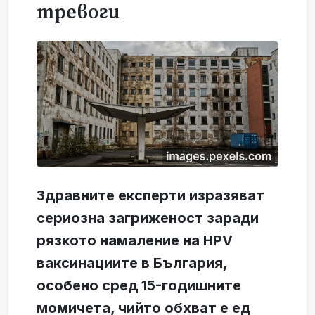
тревоги
Здравните експерти изразяват
сериозна загриженост заради
рязкото намаление на HPV
ваксинациите в България,
особено сред 15-годишните
момичета, чийто обхват е ед