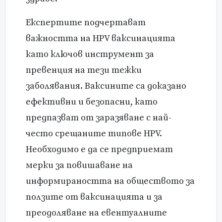
Експертите подчертават
важността на HPV ваксинацията
като ключов инструмент за
превенция на тези тежки
заболявания. Ваксините са доказано
ефективни и безопасни, като
предпазват от заразяване с най-
често срещаните типове HPV.
Необходимо е да се предприемат
мерки за повишаване на
информираността на обществото за
ползите от ваксинацията и за
преодоляване на евентуалните