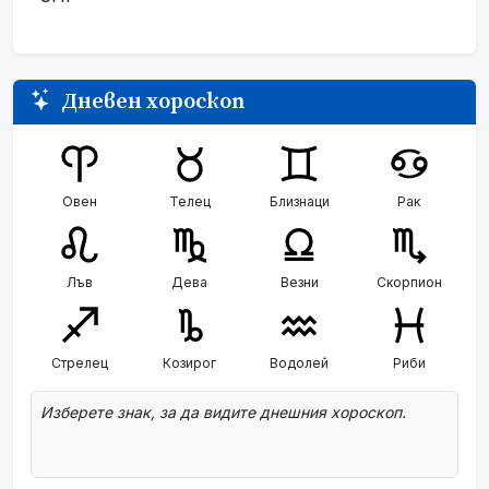
Дневен хороскоп
Овен
Телец
Близнаци
Рак
Лъв
Дева
Везни
Скорпион
Стрелец
Козирог
Водолей
Риби
Изберете знак, за да видите днешния хороскоп.