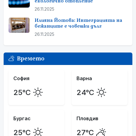
екологично отопление
26.11.2025
Илияна Йотова: Интеграцията на
бежанците е човешки дълг
26.11.2025
Времето
София
Варна
25°C
24°C
Бургас
Пловдив
25°C
27°C