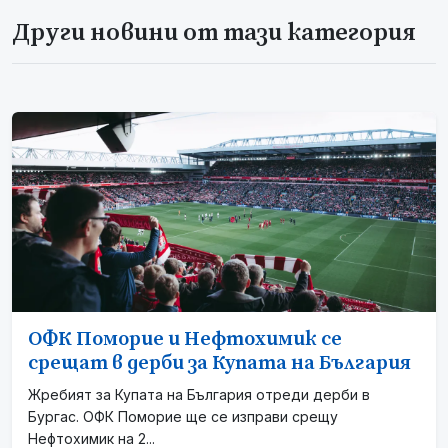
Други новини от тази категория
ОФК Поморие и Нефтохимик се
срещат в дерби за Купата на България
Жребият за Купата на България отреди дерби в
Бургас. ОФК Поморие ще се изправи срещу
Нефтохимик на 2...