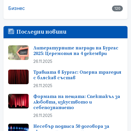
Бизнес
120
Последни новини
Литературните награди на Бургас
2025: Церемония на 4 декември
26.11.2025
Травиата в Бургас: Оперна трагедия
с бляскав състав
26.11.2025
Формата на нещата: Спектакъл за
любовта, изкуството и
себепознанието
26.11.2025
Несебър подписа 50 договора за