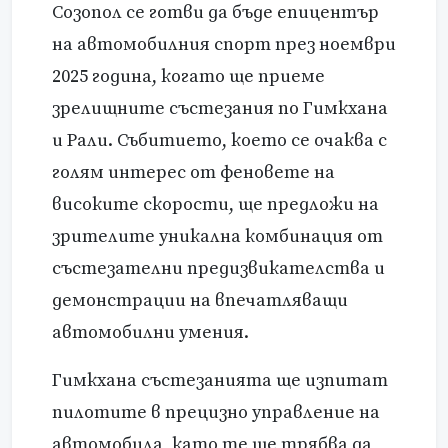
Созопол се готви да бъде епицентър
на автомобилния спорт през ноември
2025 година, когато ще приеме
зрелищните състезания по Гимкхана
и Рали. Събитието, което се очаква с
голям интерес от феновете на
високите скорости, ще предложи на
зрителите уникална комбинация от
състезателни предизвикателства и
демонстрации на впечатляващи
автомобилни умения.
Гимкхана състезанията ще изпитат
пилотите в прецизно управление на
автомобила, като те ще трябва да