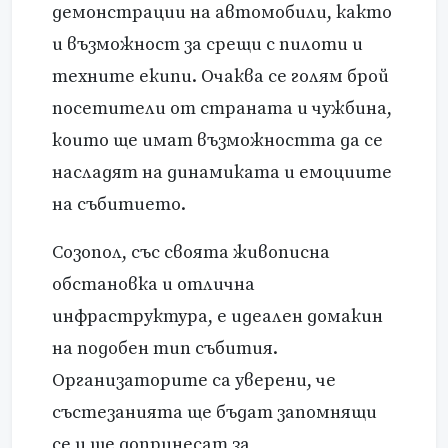
демонстрации на автомобили, както
и възможност за срещи с пилоти и
техните екипи. Очаква се голям брой
посетители от страната и чужбина,
които ще имат възможността да се
насладят на динамиката и емоциите
на събитието.
Созопол, със своята живописна
обстановка и отлична
инфраструктура, е идеален домакин
на подобен тип събития.
Организаторите са уверени, че
състезанията ще бъдат запомнящи
се и ще допринесат за