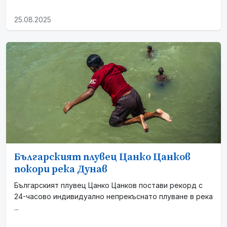
25.08.2025
Българският плувец Цанко Цанков
покори река Дунав
Българският плувец Цанко Цанков постави рекорд с
24-часово индивидуално непрекъснато плуване в река
...