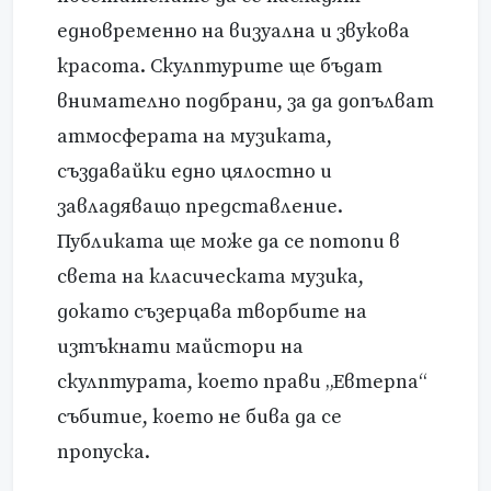
едновременно на визуална и звукова
красота. Скулптурите ще бъдат
внимателно подбрани, за да допълват
атмосферата на музиката,
създавайки едно цялостно и
завладяващо представление.
Публиката ще може да се потопи в
света на класическата музика,
докато съзерцава творбите на
изтъкнати майстори на
скулптурата, което прави „Евтерпа“
събитие, което не бива да се
пропуска.