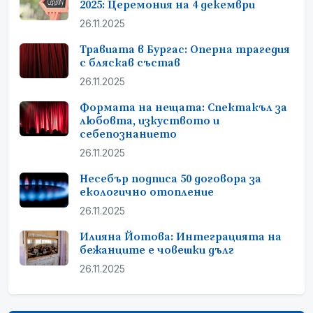
2025: Церемония на 4 декември
26.11.2025
Травиата в Бургас: Оперна трагедия
с бляскав състав
26.11.2025
Формата на нещата: Спектакъл за
любовта, изкуството и
себепознанието
26.11.2025
Несебър подписа 50 договора за
екологично отопление
26.11.2025
Илияна Йотова: Интеграцията на
бежанците е човешки дълг
26.11.2025