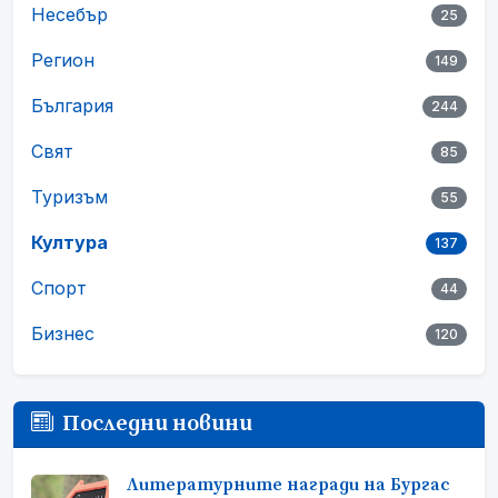
Несебър
25
Регион
149
България
244
Свят
85
Туризъм
55
Култура
137
Спорт
44
Бизнес
120
Последни новини
Литературните награди на Бургас