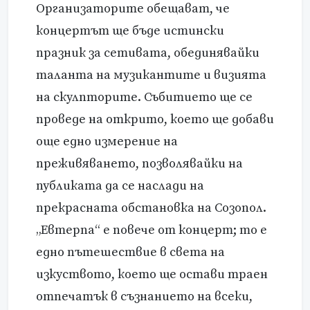
Организаторите обещават, че
концертът ще бъде истински
празник за сетивата, обединявайки
таланта на музикантите и визията
на скулпторите. Събитието ще се
проведе на открито, което ще добави
още едно измерение на
преживяването, позволявайки на
публиката да се наслади на
прекрасната обстановка на Созопол.
„Евтерпа“ е повече от концерт; то е
едно пътешествие в света на
изкуството, което ще остави траен
отпечатък в съзнанието на всеки,