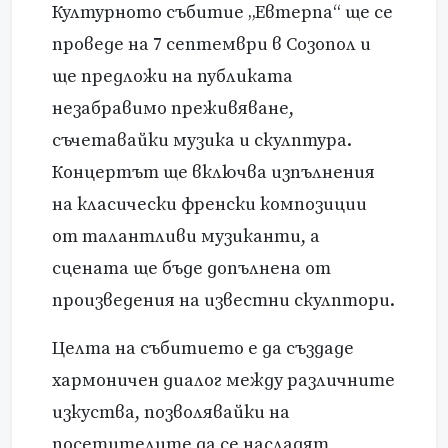
Културното събитие „Евтерпа“ ще се
проведе на 7 септември в Созопол и
ще предложи на публиката
незабравимо преживяване,
съчетавайки музика и скулптура.
Концертът ще включва изпълнения
на класически френски композиции
от талантливи музиканти, а
сцената ще бъде допълнена от
произведения на известни скулптори.
Целта на събитието е да създаде
хармоничен диалог между различните
изкуства, позволявайки на
посетителите да се насладят