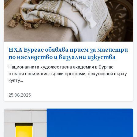
НХА Бургас обявява прием за магистри
по наследство и визуални изкуства
Националната художествена академия в Бургас
отваря нови магистърски програми, фокусирани върху
култу...
25.08.2025