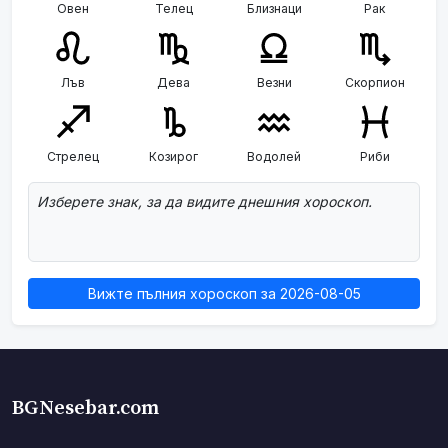
Овен
Телец
Близнаци
Рак
Лъв
Дева
Везни
Скорпион
Стрелец
Козирог
Водолей
Риби
Изберете знак, за да видите днешния хороскоп.
Вижте пълния хороскоп за 2026-08-05
BGNesebar.com