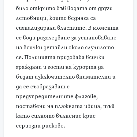
било открито във водата от други
летовници, които веднага са
сигнализирали властите. В момента
се води разследване за установяване
на всички детайли около случилото
се. Полицията призовава всички
граждани и гости на курорта да
бъдат изключително внимателни и
да се съобразяват с
предупредителните флагове,
поставени на плажната ивица, тъй
като силното вълнение крие
сериозни рискове.