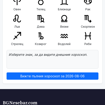
Овен
Телец
Близнаци
Рак
Лъв
Дева
Везни
Скорпион
Стрелец
Козирог
Водолей
Риби
Изберете знак, за да видите днешния хороскоп.
Вижте пълния хороскоп за 2026-08-06
BGNesebar.com