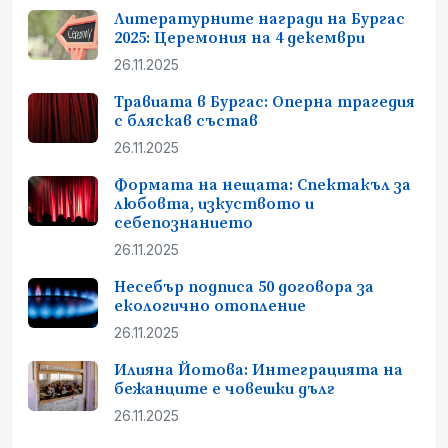
Литературните награди на Бургас
2025: Церемония на 4 декември
26.11.2025
Травиата в Бургас: Оперна трагедия
с бляскав състав
26.11.2025
Формата на нещата: Спектакъл за
любовта, изкуството и
себепознанието
26.11.2025
Несебър подписа 50 договора за
екологично отопление
26.11.2025
Илияна Йотова: Интеграцията на
бежанците е човешки дълг
26.11.2025