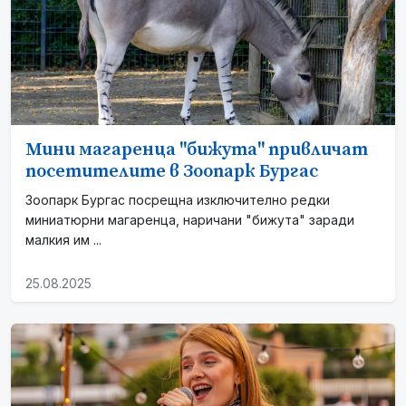
Мини магаренца "бижута" привличат
посетителите в Зоопарк Бургас
Зоопарк Бургас посрещна изключително редки
миниатюрни магаренца, наричани "бижута" заради
малкия им ...
25.08.2025