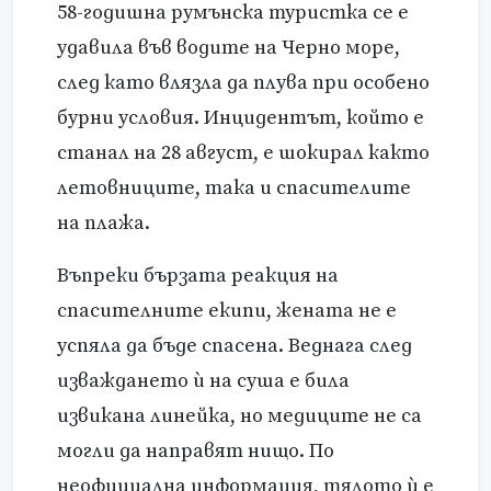
58-годишна румънска туристка се е
удавила във водите на Черно море,
след като влязла да плува при особено
бурни условия. Инцидентът, който е
станал на 28 август, е шокирал както
летовниците, така и спасителите
на плажа.
Въпреки бързата реакция на
спасителните екипи, жената не е
успяла да бъде спасена. Веднага след
изваждането ѝ на суша е била
извикана линейка, но медиците не са
могли да направят нищо. По
неофициална информация, тялото ѝ е