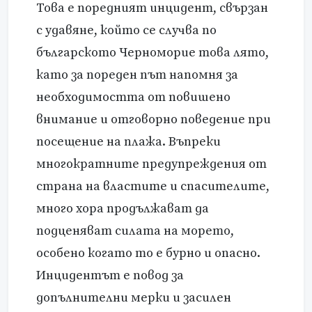
Това е поредният инцидент, свързан
с удавяне, който се случва по
българското Черноморие това лято,
като за пореден път напомня за
необходимостта от повишено
внимание и отговорно поведение при
посещение на плажа. Въпреки
многократните предупреждения от
страна на властите и спасителите,
много хора продължават да
подценяват силата на морето,
особено когато то е бурно и опасно.
Инцидентът е повод за
допълнителни мерки и засилен