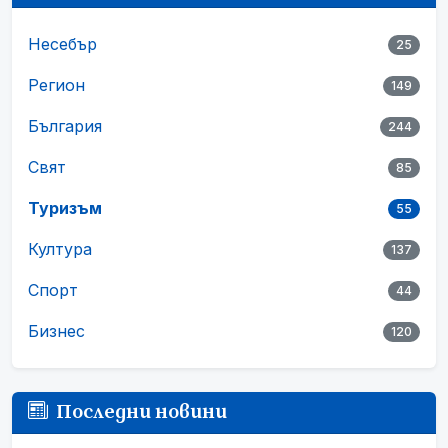
Несебър
25
Регион
149
България
244
Свят
85
Туризъм
55
Култура
137
Спорт
44
Бизнес
120
Последни новини