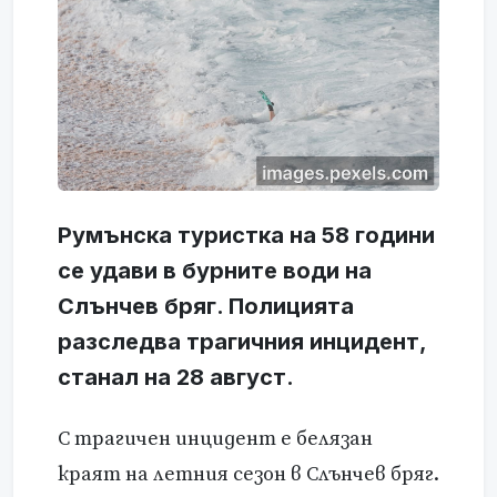
Румънска туристка на 58 години
се удави в бурните води на
Слънчев бряг. Полицията
разследва трагичния инцидент,
станал на 28 август.
С трагичен инцидент е белязан
краят на летния сезон в Слънчев бряг.