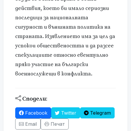
действия, което би имало сериозни
последици за националната
сигурност и външната политика на
страната. Изявлението има за цел да
успокои обществеността и да разсее
спекулациите относно евентуално
пряко участие на български
военнослужещи в конфликта.
Сподели:
Facebook
Twitter
Telegram
Email
Печат