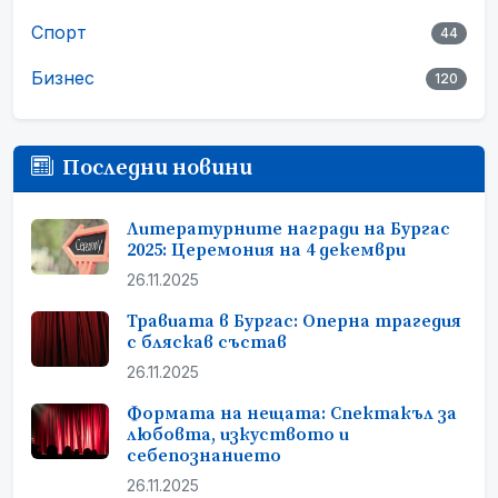
Спорт
44
Бизнес
120
Последни новини
Литературните награди на Бургас
2025: Церемония на 4 декември
26.11.2025
Травиата в Бургас: Оперна трагедия
с бляскав състав
26.11.2025
Формата на нещата: Спектакъл за
любовта, изкуството и
себепознанието
26.11.2025