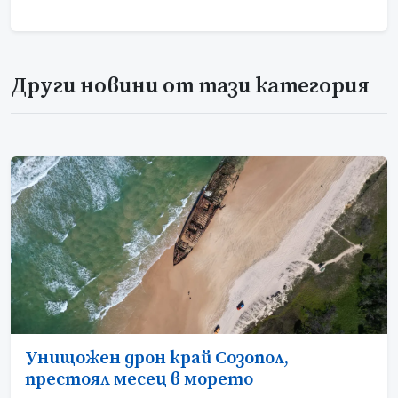
Други новини от тази категория
Унищожен дрон край Созопол,
престоял месец в морето