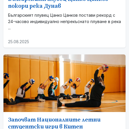
покори река Дунав
Българският плувец Цанко Цанков постави рекорд с
24-часово индивидуално непрекъснато плуване в река
...
25.08.2025
Започват Националните летни
студентски игри в Китен