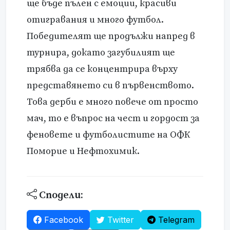
ще бъде пълен с емоции, красиви
отигравания и много футбол.
Победителят ще продължи напред в
турнира, докато загубилият ще
трябва да се концентрира върху
представянето си в първенството.
Това дерби е много повече от просто
мач, то е въпрос на чест и гордост за
феновете и футболистите на ОФК
Поморие и Нефтохимик.
Сподели:
Facebook
Twitter
Telegram