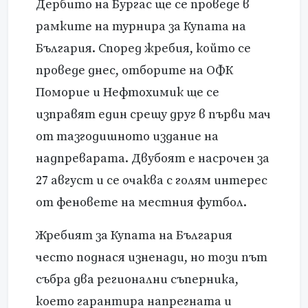
Дербито на Бургас ще се проведе в
рамките на турнира за Купата на
България. Според жребия, който се
проведе днес, отборите на ОФК
Поморие и Нефтохимик ще се
изправят един срещу друг в първи мач
от тазгодишното издание на
надпреварата. Двубоят е насрочен за
27 август и се очаква с голям интерес
от феновете на местния футбол.
Жребият за Купата на България
често поднася изненади, но този път
събра два регионални съперника,
което гарантира напрегната и