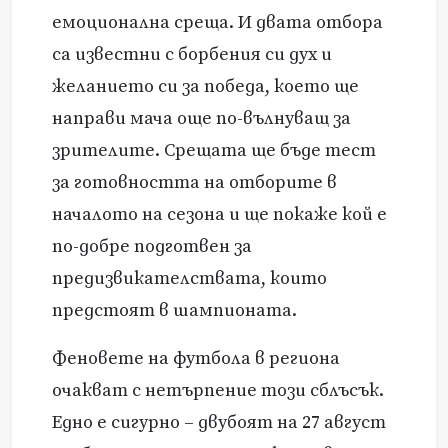
емоционална среща. И двата отбора
са известни с борбения си дух и
желанието си за победа, което ще
направи мача още по-вълнуващ за
зрителите. Срещата ще бъде тест
за готовността на отборите в
началото на сезона и ще покаже кой е
по-добре подготвен за
предизвикателствата, които
предстоят в шампионата.
Феновете на футбола в региона
очакват с нетърпение този сблъсък.
Едно е сигурно – двубоят на 27 август