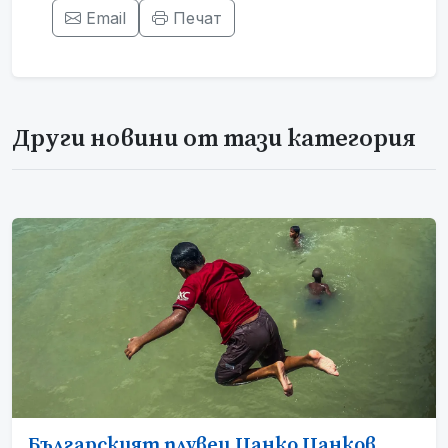
Email
Печат
Други новини от тази категория
Българският плувец Цанко Цанков