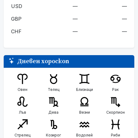
USD
—
—
GBP
—
—
CHF
—
—
Дневен хороскоп
Овен
Телец
Близнаци
Рак
Лъв
Дева
Везни
Скорпион
Стрелец
Козирог
Водолей
Риби