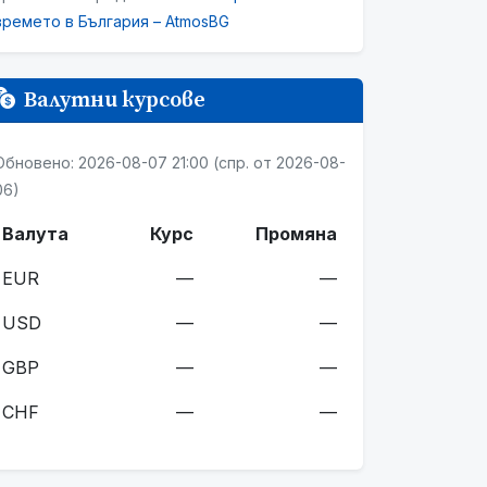
времето в България – AtmosBG
Валутни курсове
Обновено: 2026-08-07 21:00 (спр. от 2026-08-
06)
Валута
Курс
Промяна
EUR
—
—
USD
—
—
GBP
—
—
CHF
—
—