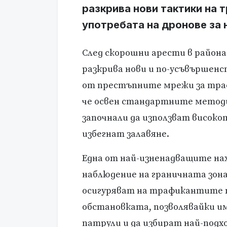
разкрива нови тактики на 
употребата на дронове за 
След скорошни арести в района
разкрива нови и по-усъвършен
от престъпните мрежи за трафи
че освен стандартните метод
започнали да използват високот
избегнат залавяне.
Една от най-изненадващите нах
наблюдение на граничната зон
осигуряват на трафикантите п
обстановката, позволявайки и
патрули и да избират най-под