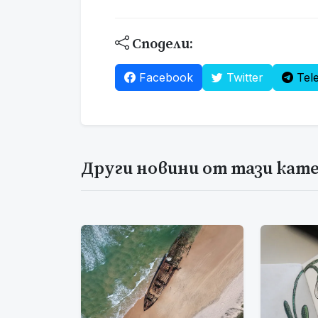
Сподели:
Facebook
Twitter
Tel
Други новини от тази кат