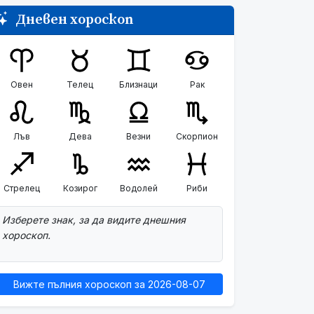
Дневен хороскоп
Овен
Телец
Близнаци
Рак
Лъв
Дева
Везни
Скорпион
Стрелец
Козирог
Водолей
Риби
Изберете знак, за да видите днешния
хороскоп.
Вижте пълния хороскоп за 2026-08-07