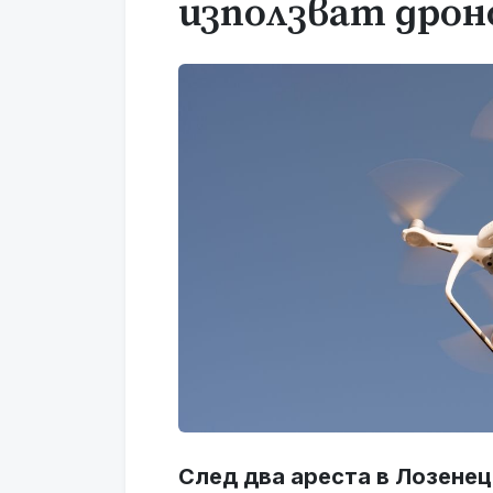
използват дрон
След два ареста в Лозенец