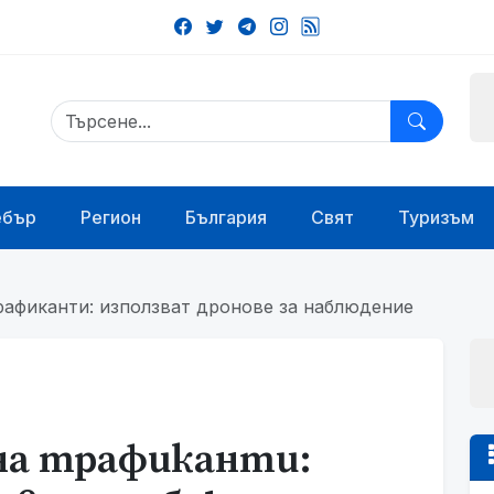
ебър
Регион
България
Свят
Туризъм
рафиканти: използват дронове за наблюдение
на трафиканти: