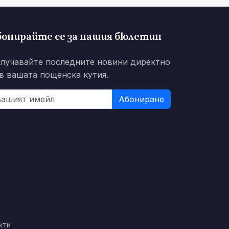
бонирайте се за нашия бюлетин
лучавайте последните новини директно
в вашата пощенска кутия.
Абониране
кти