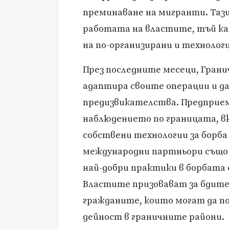
преминаване на мигранти. Таз
работата на властите, тъй ка
на по-организирани и технолог
През последните месеци, Гранич
адаптира своите операции и да 
предизвикателства. Предприема
наблюдението по границата, в
собствени технологии за борба
международни партньори също 
най-добри практики в борбата
Властите призовават за бдите
гражданите, които могат да по
дейност в граничните райони.