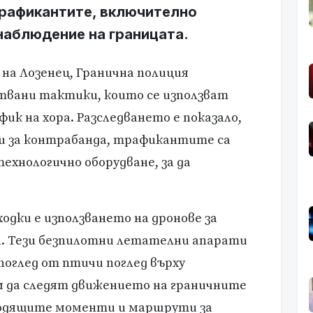
трафикантите, включително
наблюдение на границата.
 на Лозенец, Гранична полиция
ствани тактики, които се използват
к на хора. Разследването е показало,
и за контрабанда, трафикантите са
ехнологично оборудване, за да
одки е използването на дронове за
а. Тези безпилотни летателни апарати
оглед от птичи поглед върху
м да следят движението на граничните
ходящите моменти и маршрути за