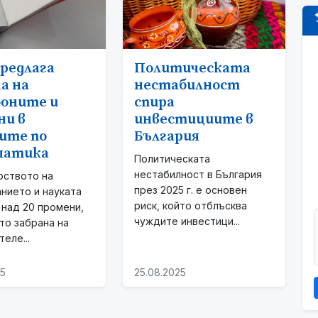
редлага
Политическата
а на
нестабилност
оните и
спира
ни в
инвестициите в
ите по
България
матика
Политическата
нестабилност в България
рството на
през 2025 г. е основен
нието и науката
риск, който отблъсква
над 20 промени,
чуждите инвестици...
то забрана на
еле...
25
25.08.2025