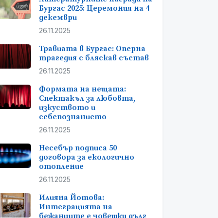
Бургас 2025: Церемония на 4
декември
26.11.2025
Травиата в Бургас: Оперна
трагедия с бляскав състав
26.11.2025
Формата на нещата:
Спектакъл за любовта,
изкуството и
себепознанието
26.11.2025
Несебър подписа 50
договора за екологично
отопление
26.11.2025
Илияна Йотова:
Интеграцията на
бежанците е човешки дълг