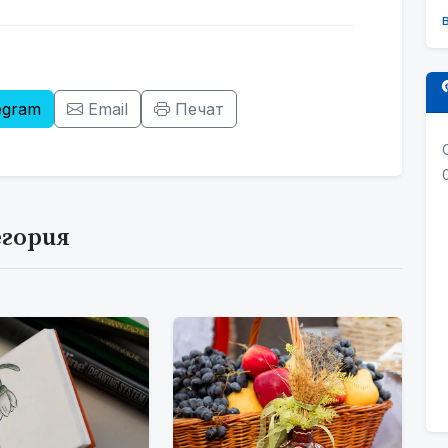
egram
Email
Печат
егория