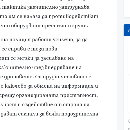
и тактика значително затруднява
то им се налага да противодействат
ично оборудвани престъпни групи.
на полиция работи усилено, за да
се справи с тези нови
т се мерки за засилване на
ключително чрез внедряване на
 с дроновете. Сътрудничеството с
е ключово за обмена на информация и
 срещу организираната престъпност.
лност и съдействие от страна на
дават сигнали за всяка подозрителна