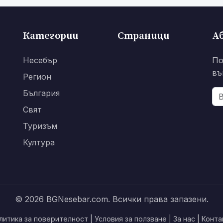
Категории
Страници
А
Несебър
По
въ
Регион
България
Свят
Туризъм
Култура
© 2026 BGNesebar.com. Всички права запазени.
литика за поверителност
|
Условия за ползване
|
За нас
|
Конта