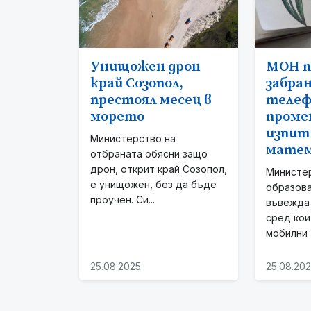
Унищожен дрон
МОН п
край Созопол,
забран
престоял месец в
телеф
морето
проме
изпит
Министерство на
мате
отбраната обясни защо
дрон, открит край Созопол,
Министе
е унищожен, без да бъде
образова
проучен. Си...
въвежда 
сред кои
мобилни т
25.08.2025
25.08.20