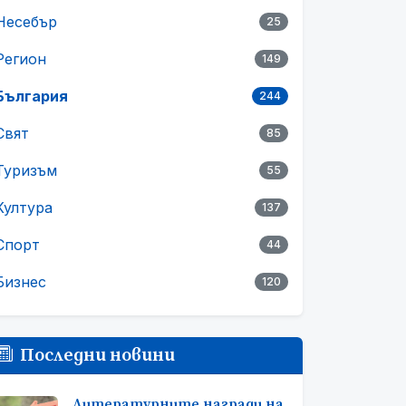
Несебър
25
Регион
149
България
244
Свят
85
Туризъм
55
Култура
137
Спорт
44
Бизнес
120
Последни новини
Литературните награди на