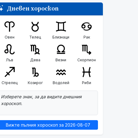
Дневен хороскоп
Овен
Телец
Близнаци
Рак
Лъв
Дева
Везни
Скорпион
Стрелец
Козирог
Водолей
Риби
Изберете знак, за да видите днешния
хороскоп.
Вижте пълния хороскоп за 2026-08-07