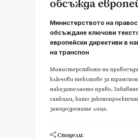
обсъжда европе
Министерството на правос
обсъждане ключови тексто
европейски директиви в на
на транспон
Министерството на правосъди
ключови текстове за транспон
наказателното право. Забавян
санкции, като законопроектът 
заподозрените лица.
Сподели: