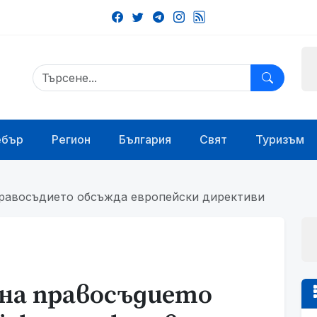
ебър
Регион
България
Свят
Туризъм
равосъдието обсъжда европейски директиви
на правосъдието