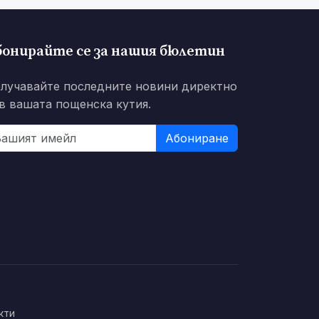
бонирайте се за нашия бюлетин
лучавайте последните новини директно
в вашата пощенска кутия.
Абониране
кти