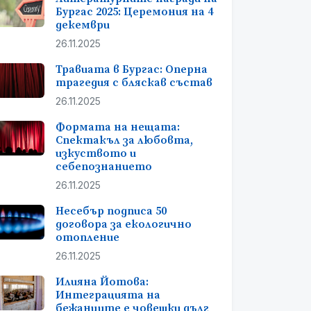
Бургас 2025: Церемония на 4
декември
26.11.2025
Травиата в Бургас: Оперна
трагедия с бляскав състав
26.11.2025
Формата на нещата:
Спектакъл за любовта,
изкуството и
себепознанието
26.11.2025
Несебър подписа 50
договора за екологично
отопление
26.11.2025
Илияна Йотова:
Интеграцията на
бежанците е човешки дълг