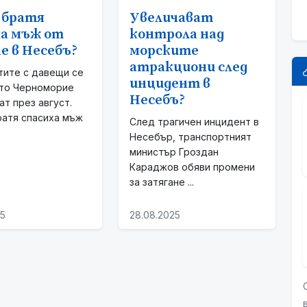
 братя
Увеличават
ха мъж от
контрола над
е в Несебъ?
морските
атракциони след
тите с давещи се
инцидент в
то Черноморие
Несебъ?
ат през август.
ратя спасиха мъж
След трагичен инцидент в
.
Несебър, транспортният
министър Гроздан
Караджов обяви промени
за затягане ...
25
28.08.2025