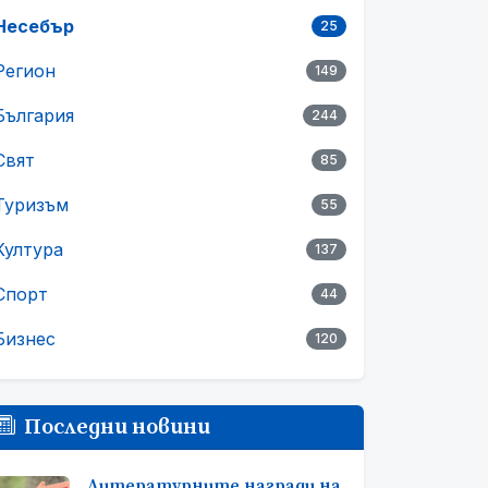
Несебър
25
Регион
149
България
244
Свят
85
Туризъм
55
Култура
137
Спорт
44
Бизнес
120
Последни новини
Литературните награди на