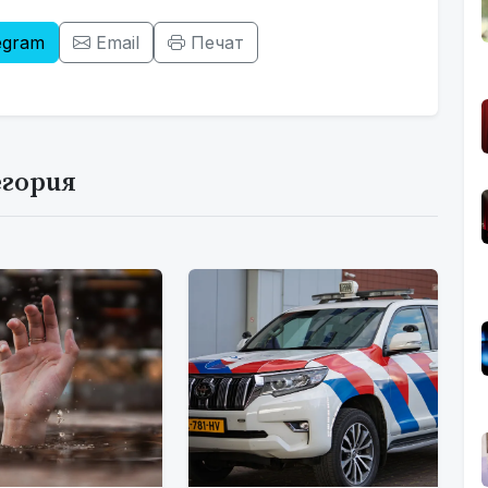
egram
Email
Печат
егория