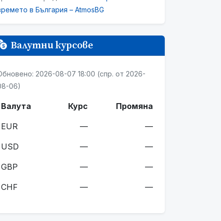
времето в България – AtmosBG
Валутни курсове
Обновено: 2026-08-07 18:00 (спр. от 2026-
08-06)
Валута
Курс
Промяна
EUR
—
—
USD
—
—
GBP
—
—
CHF
—
—