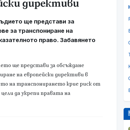
йски директиви
ъдието ще представи за
ве за транспониране на
казателното право. Забавянето
ето ще представи за обсъждане
иране на европейски директиви в
ето на транспонирането крие риск от
цели да укрепи правата на