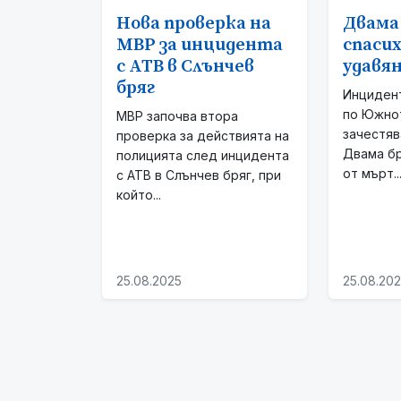
Нова проверка на
Двама
МВР за инцидента
спаси
с АТВ в Слънчев
удавян
бряг
Инциден
по Южно
МВР започва втора
зачестяв
проверка за действията на
Двама б
полицията след инцидента
от мърт..
с АТВ в Слънчев бряг, при
който...
25.08.2025
25.08.20