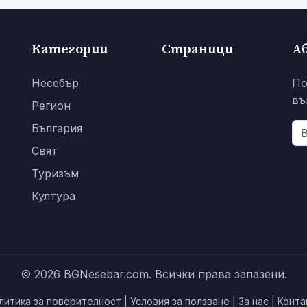
Категории
Страници
А
Несебър
По
въ
Регион
България
Свят
Туризъм
Култура
© 2026 BGNesebar.com. Всички права запазени.
литика за поверителност
|
Условия за ползване
|
За нас
|
Конта