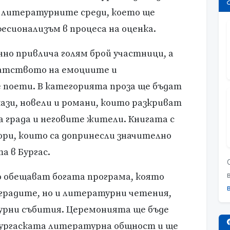
в литературните среди, което ще
сионализъм в процеса на оценка.
но привлича голям брой участници, а
гатството на емоциите и
 поети. В категорията проза ще бъдат
ази, новели и романи, които разкриват
 града и неговите жители. Книгата с
ори, които са допринесли значително
 в Бургас.
 обещават богата програма, която
аградите, но и литературни четения,
турни събития. Церемонията ще бъде
бургаската литературна общност и ще