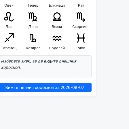
Овен
Телец
Близнаци
Рак
Лъв
Дева
Везни
Скорпион
Стрелец
Козирог
Водолей
Риби
Изберете знак, за да видите днешния
хороскоп.
Вижте пълния хороскоп за 2026-08-07