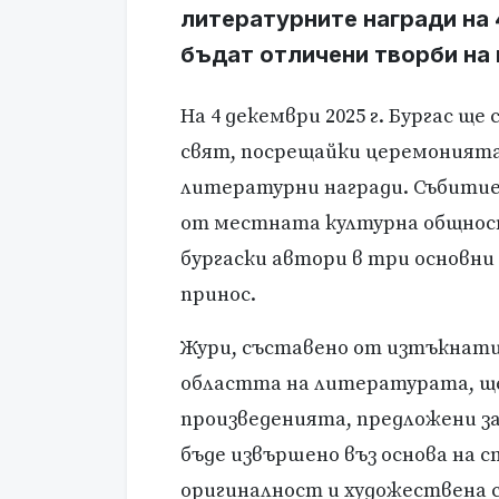
литературните награди на 
бъдат отличени творби на 
На 4 декември 2025 г. Бургас щ
свят, посрещайки церемонията
литературни награди. Събитиет
от местната културна общност
бургаски автори в три основни 
принос.
Жури, съставено от изтъкнати
областта на литературата, ще
произведенията, предложени за
бъде извършено въз основа на 
оригиналност и художествена с