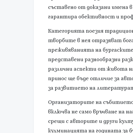
съставено от доказани имена 
гарантира обективност и профе
Категорията поезия традицион
творбите в нея отразяват бо
преживяванията на бургаските
представени разнообразни разк
различни аспекти от живота на
принос ще бъде отличие за авт
за развитието на литературата
Организаторите на събитието
включва не само връчване на н
срещи с авторите и други кул
кулминацията на годината за 