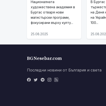
Националната
В Бургас
художествена академия в
тържест
Бургас отваря нови
на Деня 
магистърски програми,
на Украй
фокусирани върху култу...
100...
25.08.2025
25.08.20
BGNesebar.com
Последни новини от България и света