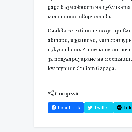
даде възможност на публиката 
местното творчество.
Очаква се събитието да привле
автори, издатели, литературн
изкуството. Литературните на
за популяризиране на местнит
културния живот в града.
Сподели:
Facebook
Twitter
Tel