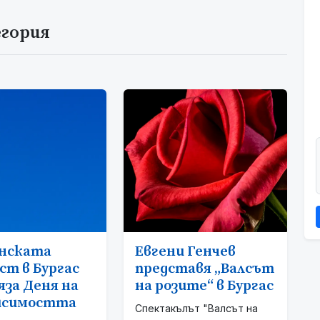
егория
нската
Евгени Генчев
ст в Бургас
представя „Валсът
яза Деня на
на розите“ в Бургас
исимостта
Спектакълът "Валсът на