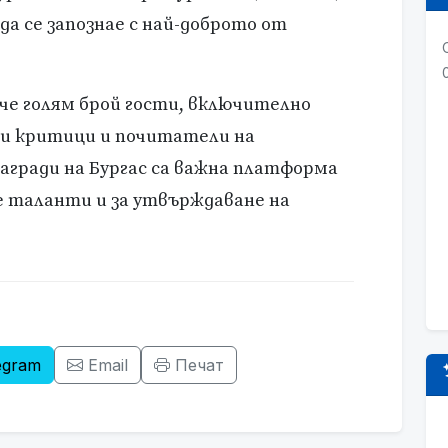
да се запознае с най-доброто от
че голям брой гости, включително
и критици и почитатели на
гради на Бургас са важна платформа
е таланти и за утвърждаване на
egram
Email
Печат