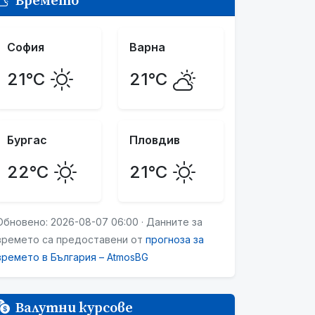
Времето
София
Варна
21°C
21°C
Бургас
Пловдив
22°C
21°C
Обновено: 2026-08-07 06:00 · Данните за
времето са предоставени от
прогноза за
времето в България – AtmosBG
Валутни курсове