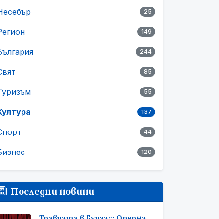
Несебър
25
Регион
149
България
244
Свят
85
Туризъм
55
Култура
137
Спорт
44
Бизнес
120
Последни новини
Травиата в Бургас: Оперна