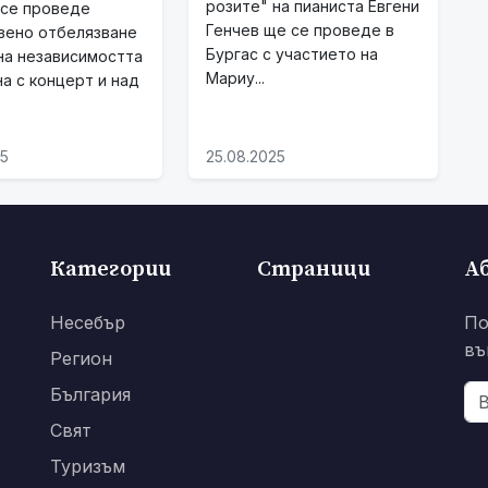
розите" на пианиста Евгени
 се проведе
Генчев ще се проведе в
вено отбелязване
Бургас с участието на
на независимостта
Мариу...
на с концерт и над
25
25.08.2025
Категории
Страници
А
Несебър
По
въ
Регион
България
Свят
Туризъм