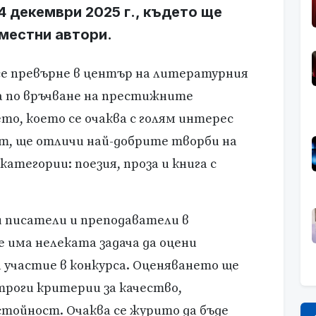
4 декември 2025 г., където ще
местни автори.
е се превърне в център на литературния
 по връчване на престижните
о, което се очаква с голям интерес
, ще отличи най-добрите творби на
категории: поезия, проза и книга с
 писатели и преподаватели в
 има нелеката задача да оцени
 участие в конкурса. Оценяването ще
строги критерии за качество,
тойност. Очаква се журито да бъде