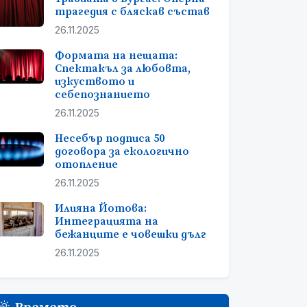
трагедия с бляскав състав
26.11.2025
Формата на нещата:
Спектакъл за любовта,
изкуството и
себепознанието
26.11.2025
Несебър подписа 50
договора за екологично
отопление
26.11.2025
Илияна Йотова:
Интеграцията на
бежанците е човешки дълг
26.11.2025