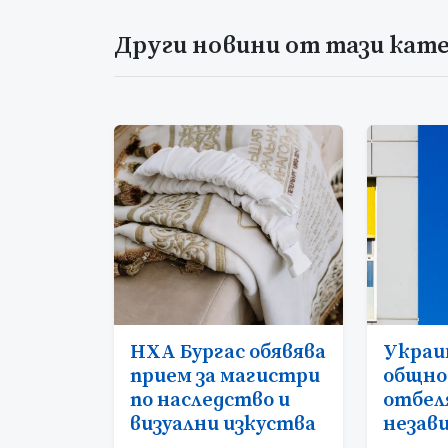
Други новини от тази кат
НХА Бургас обявява
Украи
прием за магистри
общно
по наследство и
отбел
визуални изкуства
незав