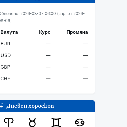
Обновено: 2026-08-07 06:00 (спр. от 2026-
08-06)
Валута
Курс
Промяна
EUR
—
—
USD
—
—
GBP
—
—
CHF
—
—
Дневен хороскоп