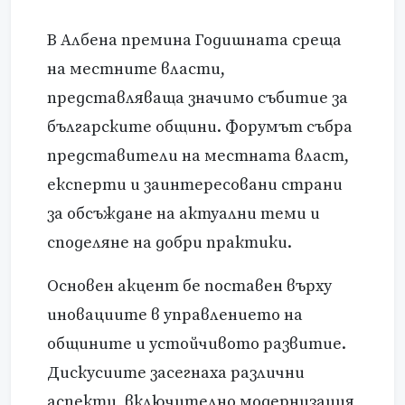
В Албена премина Годишната среща
на местните власти,
представляваща значимо събитие за
българските общини. Форумът събра
представители на местната власт,
експерти и заинтересовани страни
за обсъждане на актуални теми и
споделяне на добри практики.
Основен акцент бе поставен върху
иновациите в управлението на
общините и устойчивото развитие.
Дискусиите засегнаха различни
аспекти, включително модернизация