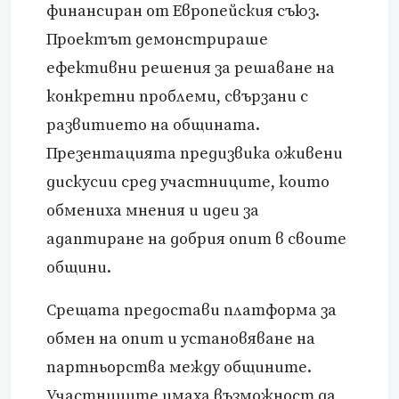
финансиран от Европейския съюз.
Проектът демонстрираше
ефективни решения за решаване на
конкретни проблеми, свързани с
развитието на общината.
Презентацията предизвика оживени
дискусии сред участниците, които
обмениха мнения и идеи за
адаптиране на добрия опит в своите
общини.
Срещата предостави платформа за
обмен на опит и установяване на
партньорства между общините.
Участниците имаха възможност да