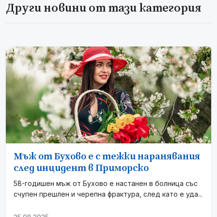
Други новини от тази категория
Мъж от Бухово е с тежки наранявания
след инцидент в Приморско
58-годишен мъж от Бухово е настанен в болница със
счупен прешлен и черепна фрактура, след като е уда...