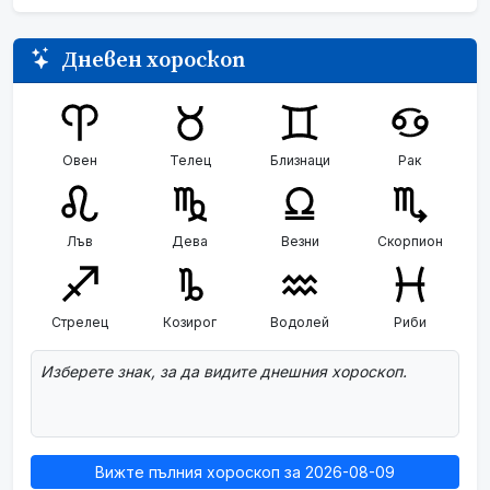
Дневен хороскоп
Овен
Телец
Близнаци
Рак
Лъв
Дева
Везни
Скорпион
Стрелец
Козирог
Водолей
Риби
Изберете знак, за да видите днешния хороскоп.
Вижте пълния хороскоп за 2026-08-09