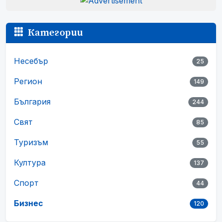
Категории
Несебър
25
Регион
149
България
244
Свят
85
Туризъм
55
Култура
137
Спорт
44
Бизнес
120