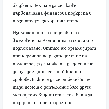
бюджет. Целта е да се окаже
първоначална финансова подкрепа в
този труден за хората период.
Изплащането на средствата е
възложено на Агенцията за социално
подпомагане. Оттам ще организират
процедурата по разпределение на
помощта, за да може тя да достигне
до нуждаещите се в най-кратки
срокове. Важно е да се отбележи, че
тази помощ е допълнение към други
мерки, предвидени от държавата за
подкрепа на пострадалите.