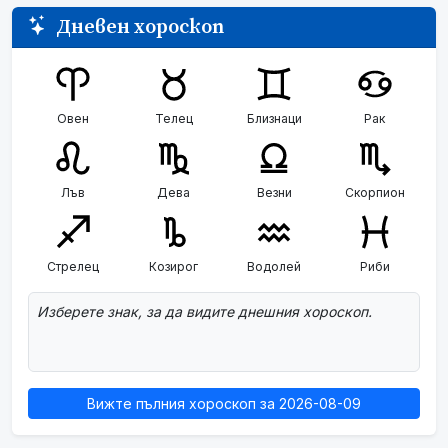
Дневен хороскоп
Овен
Телец
Близнаци
Рак
Лъв
Дева
Везни
Скорпион
Стрелец
Козирог
Водолей
Риби
Изберете знак, за да видите днешния хороскоп.
Вижте пълния хороскоп за 2026-08-09