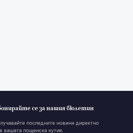
бонирайте се за нашия бюлетин
лучавайте последните новини директно
в вашата пощенска кутия.