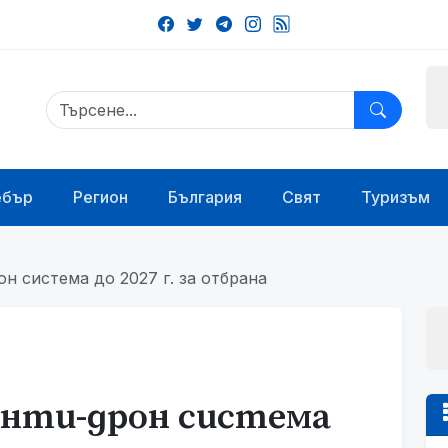
ебър
Регион
България
Свят
Туризъм
н система до 2027 г. за отбрана
анти-дрон система