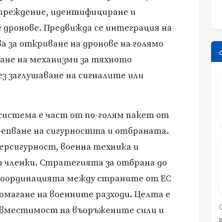
упреждение, идентифициране и
 дронове. Предвижда се интеграция на
ва за откриване на дронове на голямо
ане на механизми за тяхното
з заглушаване на сигналите или
система е част от по-голям пакет от
репване на сигурността и отбраната.
ерсигурност, военна техника и
и членки. Стратегията за отбрана до
а координацията между страните от ЕС
помагане на военните разходи. Целта е
ъвместимост на въоръжените сили и