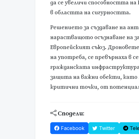
да се увеличи способността на
в областта на сигурността.
Решението за създаване на ан
нарастващото осъзнаване на за
Европейският съюз. Дроновете
на употреба, се превърнаха в с
гражданската инфраструктура.
защита на важни обекти, като
критични точки, от потенциа
Сподели:
Facebook
Twitter
Tel