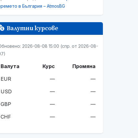
времето в България – AtmosBG
Валутни курсове
Обновено: 2026-08-08 15:00 (спр. от 2026-08-
07)
Валута
Курс
Промяна
EUR
—
—
USD
—
—
GBP
—
—
CHF
—
—