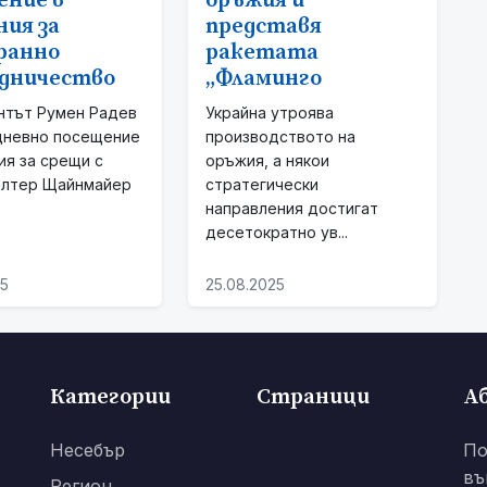
ение в
оръжия и
ния за
представя
ранно
ракетата
дничество
„Фламинго
нтът Румен Радев
Украйна утроява
дневно посещение
производството на
ия за срещи с
оръжия, а някои
алтер Щайнмайер
стратегически
направления достигат
десетократно ув...
25
25.08.2025
Категории
Страници
А
Несебър
По
въ
Регион