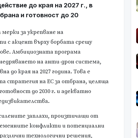
ействие до края на 2027 г., в
тбрана и готовност до 20
мерки за укрепване на
и с акцент върху борбата срещу
ове. Амбициозната програма
недряването на анти-дрон система,
а до края на 2027 година. Това е
а стратегия на ЕС за отбрана, целяща
готовност до 2030 г. и адекватно
едизвикателства.
силените заплахи, произтичащи от
временните конфликти и потенциални
различни технологични решения,