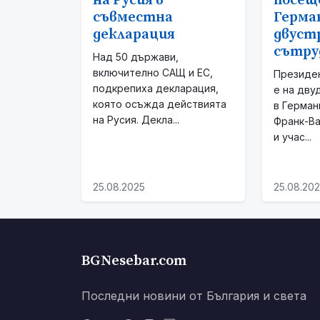
на Русия в
посещ
съвместна
Герма
декларация
двуст
сътру
Над 50 държави,
включително САЩ и ЕС,
Президе
подкрепиха декларация,
е на дву
която осъжда действията
в Герман
на Русия. Декла...
Франк-В
и учас...
25.08.2025
25.08.20
BGNesebar.com
Последни новини от България и света