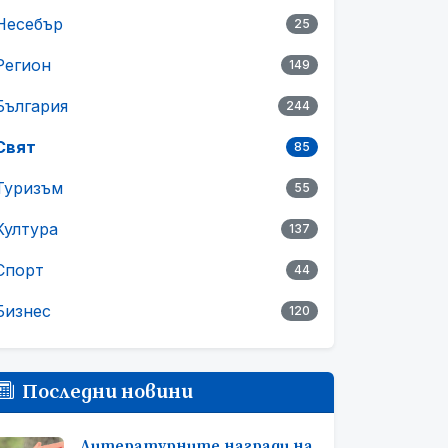
Несебър
25
Регион
149
България
244
Свят
85
Туризъм
55
Култура
137
Спорт
44
Бизнес
120
Последни новини
Литературните награди на