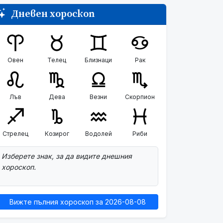
Дневен хороскоп
Овен
Телец
Близнаци
Рак
Лъв
Дева
Везни
Скорпион
Стрелец
Козирог
Водолей
Риби
Изберете знак, за да видите днешния
хороскоп.
Вижте пълния хороскоп за 2026-08-08