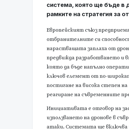
система, която ще бъде в д
рамките на стратегия за о
Европейският съюз предприема 
отбранителните си способност
нарастващата заплаха от дрон
предвижда разработването и в
която да бъде напълно оперативн
ключов елемент от по-широкат
постигане на висока степен на 
реагиране на съвременните пр
Инициативата е отговор на за
използването на дронове в съ
атаки. Системата ще включва 