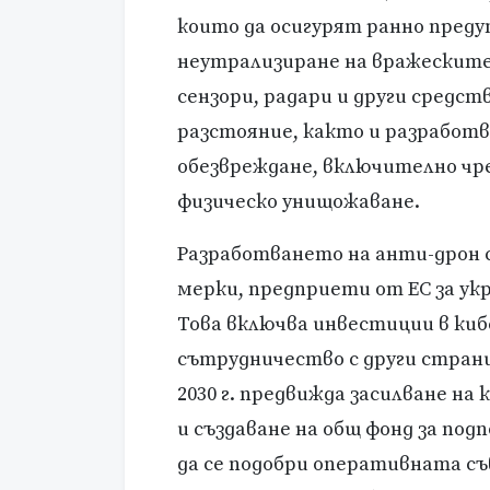
които да осигурят ранно пред
неутрализиране на вражеските
сензори, радари и други средст
разстояние, както и разработв
обезвреждане, включително чре
физическо унищожаване.
Разработването на анти-дрон 
мерки, предприети от ЕС за ук
Това включва инвестиции в киб
сътрудничество с други стран
2030 г. предвижда засилване н
и създаване на общ фонд за под
да се подобри оперативната с