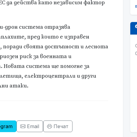
 ЕС да действа като независим фактор
ти-дрон система отразява
плахите, пред които е изправен
, поради своята достъпност и леснота
ериозен риск за военната и
 Новата система ще помогне за
 летища, електроцентрали и други
лни атаки.
egram
Email
Печат