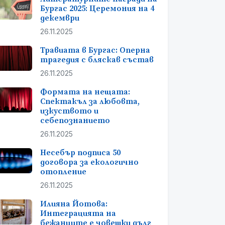
Бургас 2025: Церемония на 4
декември
26.11.2025
Травиата в Бургас: Оперна
трагедия с бляскав състав
26.11.2025
Формата на нещата:
Спектакъл за любовта,
изкуството и
себепознанието
26.11.2025
Несебър подписа 50
договора за екологично
отопление
26.11.2025
Илияна Йотова:
Интеграцията на
бежанците е човешки дълг