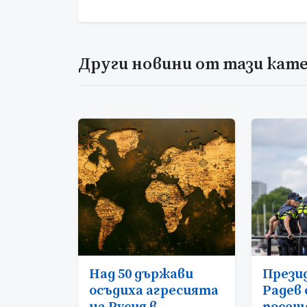
Други новини от тази кат
Над 50 държави
През
осъдиха агресията
Радев 