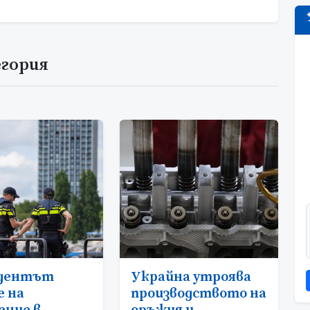
егория
идентът
Украйна утроява
е на
производството на