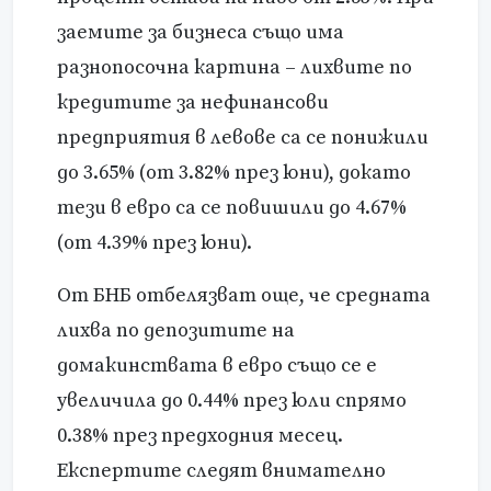
заемите за бизнеса също има
разнопосочна картина – лихвите по
кредитите за нефинансови
предприятия в левове са се понижили
до 3.65% (от 3.82% през юни), докато
тези в евро са се повишили до 4.67%
(от 4.39% през юни).
От БНБ отбелязват още, че средната
лихва по депозитите на
домакинствата в евро също се е
увеличила до 0.44% през юли спрямо
0.38% през предходния месец.
Експертите следят внимателно