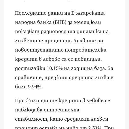
Последните данни на Българската
народна банка (БНБ) за месец юли
показват разнопосочна динамика на
лихвените проценти. Лихвите по
новоотпуснатите потребителски
кредити в левове са се повишили,
достигайки 10.15% на годишна база. За
сравнение, през юни средната лихва е
била 9.94%.
При жилищните кредити в левове се
наблюдава относителна
стабилност, като средният лихвен
процент остава на ниво от 2.53%. При