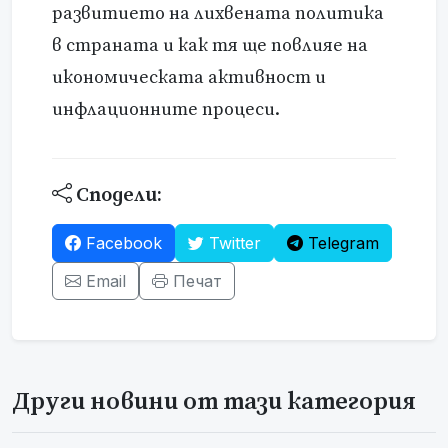
развитието на лихвената политика
в страната и как тя ще повлияе на
икономическата активност и
инфлационните процеси.
Сподели:
Facebook
Twitter
Telegram
Email
Печат
Други новини от тази категория