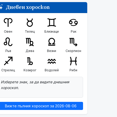
Дневен хороскоп
Овен
Телец
Близнаци
Рак
Лъв
Дева
Везни
Скорпион
Стрелец
Козирог
Водолей
Риби
Изберете знак, за да видите днешния
хороскоп.
Вижте пълния хороскоп за 2026-08-06