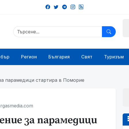
ебър
Регион
България
Свят
Туризъм
за парамедици стартира в Поморие
rgasmedia.com
ение за парамедици