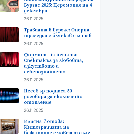
Бургас 2025: Церемония на 4
декември
26.11.2025
Травиата в Бургас: Оперна
трагедия с бляскав състав
26.11.2025
Формата на нещата:
Спектакъл за любовта,
изкуството и
себепознанието
26.11.2025
Несебър подписа 50
договора за екологично
отопление
26.11.2025
Илияна Йотова:
Интеграцията на
бежанците е човешки дълг