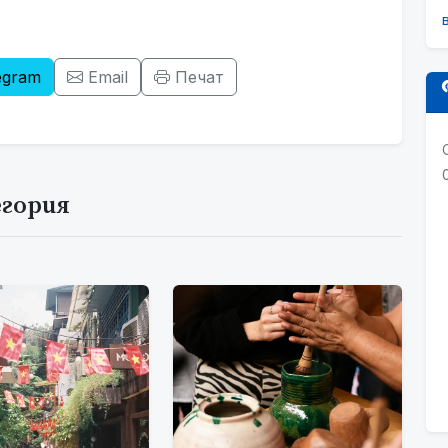
egram
Email
Печат
егория