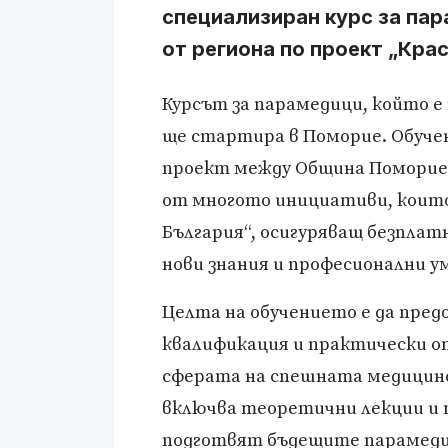
специализиран курс за пар
от региона по проект „Кра
Курсът за парамедици, който е 
ще стартира в Поморие. Обуче
проект между Община Поморие и
от многото инициативи, които
България“, осигуряващ безплат
нови знания и професионални у
Целта на обучението е да пре
квалификация и практически оп
сферата на спешната медицинс
включва теоретични лекции и 
подготвят бъдещите парамедици