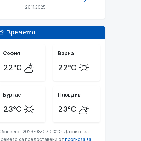
26.11.2025
Времето
София
Варна
22°C
22°C
Бургас
Пловдив
23°C
23°C
Обновено: 2026-08-07 03:13 · Данните за
времето са предоставени от
прогноза за