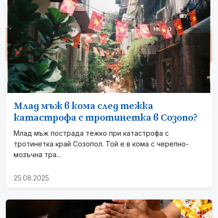
Млад мъж в кома след тежка
катастрофа с тротинетка в Созопо?
Млад мъж пострада тежко при катастрофа с
тротинетка край Созопол. Той е в кома с черепно-
мозъчна тра...
25.08.2025