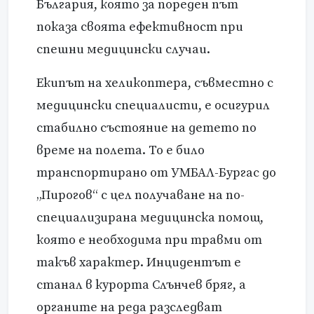
България, която за пореден път
показа своята ефективност при
спешни медицински случаи.
Екипът на хеликоптера, съвместно с
медицински специалисти, е осигурил
стабилно състояние на детето по
време на полета. То е било
транспортирано от УМБАЛ-Бургас до
„Пирогов“ с цел получаване на по-
специализирана медицинска помощ,
която е необходима при травми от
такъв характер. Инцидентът е
станал в курорта Слънчев бряг, а
органите на реда разследват