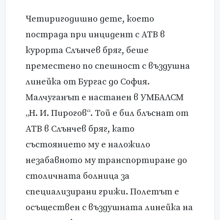
Четиригодишно дете, което
пострада при инцидент с АТВ в
курорта Слънчев бряг, беше
преместено по спешност с въздушна
линейка от Бургас до София.
Малчуганът е настанен в УМБАЛСМ
„Н. И. Пирогов“. Той е бил блъснат от
АТВ в Слънчев бряг, като
състоянието му е наложило
незабавното му транспортиране до
столичната болница за
специализирани грижи. Полетът е
осъществен с въздушната линейка на