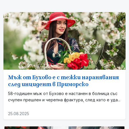
Мъж от Бухово е с тежки наранявания
след инцидент в Приморско
58-годишен мъж от Бухово е настанен в болница със
счупен прешлен и черепна фрактура, след като е уда...
25.08.2025