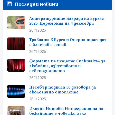
Последни новини
Литературните награди на Бургас
2025: Церемония на 4 декември
26.11.2025
Травиата в Бургас: Оперна трагедия
с бляскав състав
26.11.2025
Формата на нещата: Спектакъл за
любовта, изкуството и
себепознанието
26.11.2025
Несебър подписа 50 договора за
екологично отопление
26.11.2025
Илияна Йотова: Интеграцията на
бежанците е човешки дълг